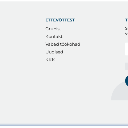
ETTEVÕTTEST
T
S
Grupist
v
Kontakt
Vabad töökohad
Uudised
I
KKK