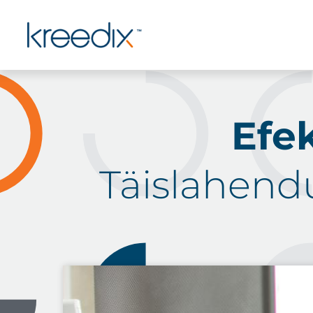
Efe
Täislahend