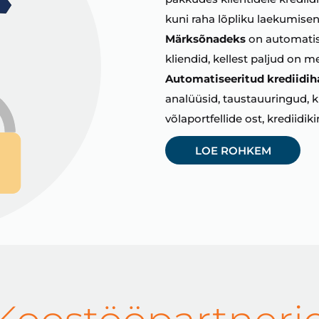
kuni raha lõpliku laekumisen
Märksõnadeks
on automatise
kliendid, kellest paljud on 
Automatiseeritud krediidih
analüüsid, taustauuringud, kr
võlaportfellide ost, krediidik
LOE ROHKEM