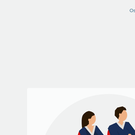
Intensiivsed läbirääkimised
võlg
Os
maksekokkulepete ja käendusteg
sõlmimiseks.
Tugeva mõjutusvahendina
võlgl
portaalides
Inforegister.ee
ja
SSB.
päevas kokku ligikaudu 60 000 uni
Rangeima meetmena
hoiatava ar
LOE ROHKEM