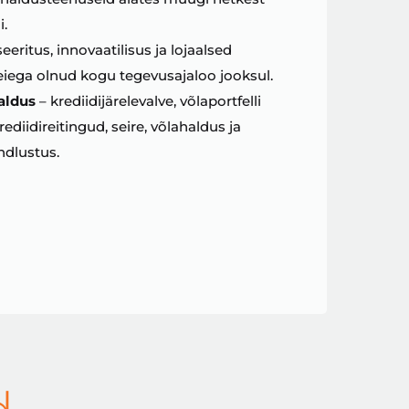
i.
eritus, innovaatilisus ja lojaalsed
meiega olnud kogu tegevusajaloo jooksul.
aldus
– krediidijärelevalve, võlaportfelli
ediidireitingud, seire, võlahaldus ja
indlustus.