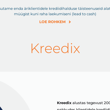
lastega
utame enda äriklientidele krediidihalduse täisteenuseid ala
a garantiide
müügist kuni raha laekumiseni (lead to cash)
LOE ROHKEM
aste avalikustamine
ee
, mida külastab
kaalset külastajat.
Kreedix
tikli avaldamine.
Kreedix
alustas tegevust 2004
pakkudes klientidele kredii