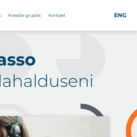
ENG
s
Kreedix grupist
Kontakt
asso
lahalduseni