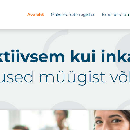
Avaleht
Maksehäirete register
Krediidihaldu
ktiivsem kui ink
used müügist võ