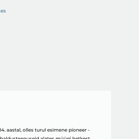
tes
. aastal, olles turul esimene pioneer -
dihaldusteenuseid alates müügi hetkest