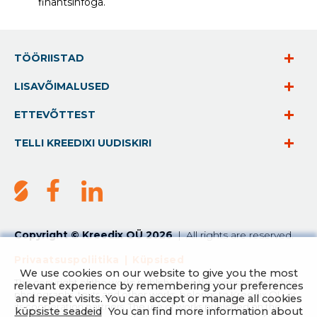
finantsinfoga.
TÖÖRIISTAD
LISAVÕIMALUSED
ETTEVÕTTEST
TELLI KREEDIXI UUDISKIRI
Copyright © Kreedix OÜ 2026
|
All rights are reserved.
Privaatsuspoliitika
|
Küpsised
We use cookies on our website to give you the most
The copyright of the works published on this website, including
relevant experience by remembering your preferences
photographs, texts and other works, belongs to Kreedix OÜ or
and repeat visits. You can accept or manage all cookies
its cooperation partners. The use of works published on the
küpsiste seadeid
You can find more information about