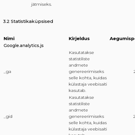
jätmiseks.
3.2 Statistikaküpsised
Nimi
Kirjeldus
Aegumispe
Google.analytics.js
Kasutatakse
statistiliste
andmete
_ga
genereerimiseks
selle kohta, kuidas
külastaja veebisaiti
kasutab.
Kasutatakse
statistiliste
andmete
_gid
genereerimiseks
selle kohta, kuidas
külastaja veebisaiti