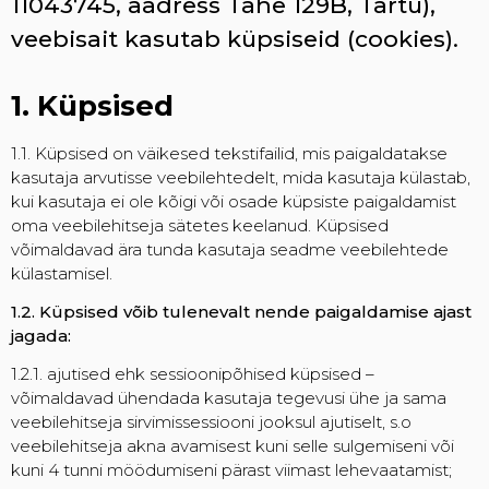
11043745, aadress Tähe 129B, Tartu),
veebisait kasutab küpsiseid (cookies).
1. Küpsised
1.1. Küpsised on väikesed tekstifailid, mis paigaldatakse
kasutaja arvutisse veebilehtedelt, mida kasutaja külastab,
kui kasutaja ei ole kõigi või osade küpsiste paigaldamist
oma veebilehitseja sätetes keelanud. Küpsised
võimaldavad ära tunda kasutaja seadme veebilehtede
külastamisel.
1.2. Küpsised võib tulenevalt nende paigaldamise ajast
jagada:
1.2.1. ajutised ehk sessioonipõhised küpsised –
võimaldavad ühendada kasutaja tegevusi ühe ja sama
veebilehitseja sirvimissessiooni jooksul ajutiselt, s.o
veebilehitseja akna avamisest kuni selle sulgemiseni või
kuni 4 tunni möödumiseni pärast viimast lehevaatamist;