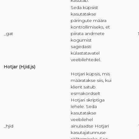
kasutab.
Seda küpsist
kasutatakse
päringute määra
kontrollimiseks, et
_gat
piirata andmete
kogumist
sagedasti
külastatavatel
veebilehtedel.
Hotjar (Hjid.js)
Hotjari küpsis, mis
määratakse siis, kui
klient satub
esmakordselt
Hotjari skriptiga
lehele. Seda
kasutatakse
veebilehel
_hjid
ainulaadse Hotjari
kasutajatunnuse