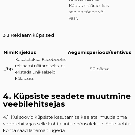
Küpsis määrab, kas
see on tõene või
väär.
3.3 Reklaamiküpsised
Nimi
Kirjeldus
Aegumisperiood/kehtivus
Kasutatakse Facebookis
reklaami näitamiseks, et
_fbp
90 päeva
eristada unikaalseid
külastusi.
4. Küpsiste seadete muutmine
veebilehitsejas
4.1. Kui soovid küpsiste kasutamise keelata, muuda oma
veebilehitsejas selle kohta antud nõusolekuid. Selle kohta
kohta saad lähemalt lugeda