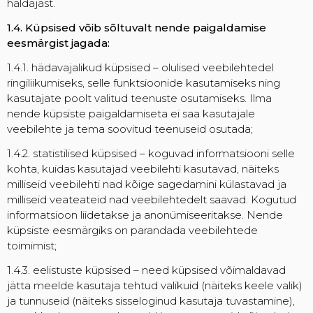
haldajast.
1.4. Küpsised võib sõltuvalt nende paigaldamise
eesmärgist jagada:
1.4.1. hädavajalikud küpsised – olulised veebilehtedel
ringiliikumiseks, selle funktsioonide kasutamiseks ning
kasutajate poolt valitud teenuste osutamiseks. Ilma
nende küpsiste paigaldamiseta ei saa kasutajale
veebilehte ja tema soovitud teenuseid osutada;
1.4.2. statistilised küpsised – koguvad informatsiooni selle
kohta, kuidas kasutajad veebilehti kasutavad, näiteks
milliseid veebilehti nad kõige sagedamini külastavad ja
milliseid veateateid nad veebilehtedelt saavad. Kogutud
informatsioon liidetakse ja anonümiseeritakse. Nende
küpsiste eesmärgiks on parandada veebilehtede
toimimist;
1.4.3. eelistuste küpsised – need küpsised võimaldavad
jätta meelde kasutaja tehtud valikuid (näiteks keele valik)
ja tunnuseid (näiteks sisseloginud kasutaja tuvastamine),