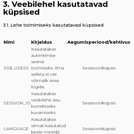
3. Veebilehel kasutatavad
küpsised
3.1. Lehe toimimiseks kasutatavad küpsised
Nimi
Kirjeldus
Aegumisperiood/kehtivus
Kasutatakse
autentimise
seansi
SSB_USESS
loomiseks. Ilma
Sessiooniküpsis
selleta ei ole
võimalik sisse
logida.
Kasutatakse
veebilehe sisu
SESSION_ID
Sessiooniküpsis
korrektseks
kuvamiseks.
Kasutatakse
viimati kasutatud
LANGUAGE
Sessiooniküpsis
keele meelde