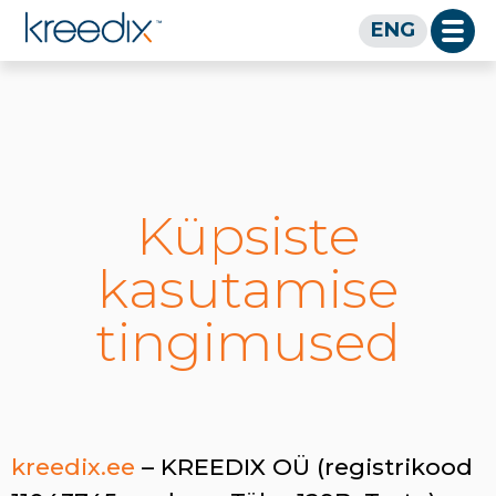
Küpsised
ENG
Küpsiste
kasutamise
tingimused
kreedix.ee
– KREEDIX OÜ (registrikood