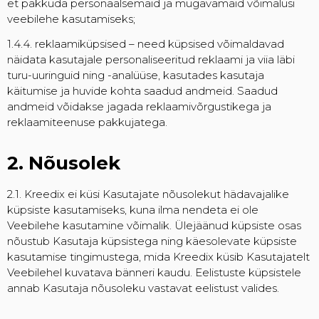
et pakkuda personaalsemaid ja mugavamaid võimalusi
veebilehe kasutamiseks;
1.4.4. reklaamiküpsised – need küpsised võimaldavad
näidata kasutajale personaliseeritud reklaami ja viia läbi
turu-uuringuid ning -analüüse, kasutades kasutaja
käitumise ja huvide kohta saadud andmeid. Saadud
andmeid võidakse jagada reklaamivõrgustikega ja
reklaamiteenuse pakkujatega.
2. Nõusolek
2.1. Kreedix ei küsi Kasutajate nõusolekut hädavajalike
küpsiste kasutamiseks, kuna ilma nendeta ei ole
Veebilehe kasutamine võimalik. Ülejäänud küpsiste osas
nõustub Kasutaja küpsistega ning käesolevate küpsiste
kasutamise tingimustega, mida Kreedix küsib Kasutajatelt
Veebilehel kuvatava bänneri kaudu. Eelistuste küpsistele
annab Kasutaja nõusoleku vastavat eelistust valides.