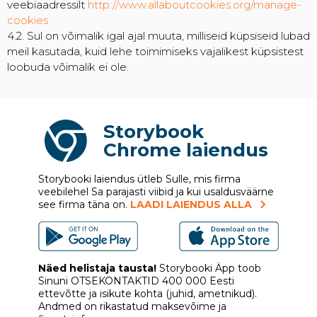
veebiaadressilt
http://www.allaboutcookies.org/manage-
cookies
4.2. Sul on võimalik igal ajal muuta, milliseid küpsiseid lubad
meil kasutada, kuid lehe toimimiseks vajalikest küpsistest
loobuda võimalik ei ole.
Storybook
Chrome laiendus
Storybooki laiendus ütleb Sulle, mis firma
veebilehel Sa parajasti viibid ja kui usaldusväärne
see firma täna on.
LAADI LAIENDUS ALLA
Näed helistaja tausta!
Storybooki Äpp toob
Sinuni
OTSEKONTAKTID
400 000 Eesti
ettevõtte ja isikute kohta (juhid, ametnikud).
Andmed on rikastatud maksevõime ja