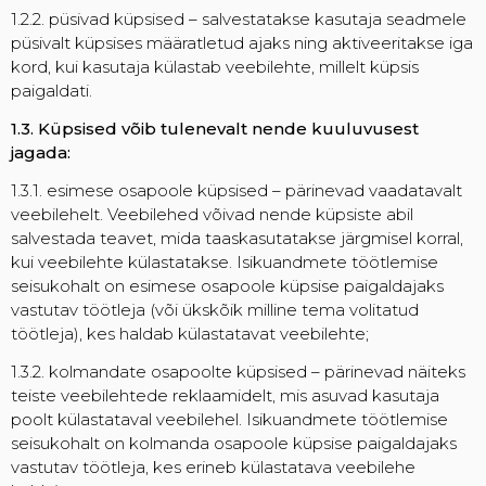
1.2.2. püsivad küpsised – salvestatakse kasutaja seadmele
püsivalt küpsises määratletud ajaks ning aktiveeritakse iga
kord, kui kasutaja külastab veebilehte, millelt küpsis
paigaldati.
1.3. Küpsised võib tulenevalt nende kuuluvusest
jagada:
1.3.1. esimese osapoole küpsised – pärinevad vaadatavalt
veebilehelt. Veebilehed võivad nende küpsiste abil
salvestada teavet, mida taaskasutatakse järgmisel korral,
kui veebilehte külastatakse. Isikuandmete töötlemise
seisukohalt on esimese osapoole küpsise paigaldajaks
vastutav töötleja (või ükskõik milline tema volitatud
töötleja), kes haldab külastatavat veebilehte;
1.3.2. kolmandate osapoolte küpsised – pärinevad näiteks
teiste veebilehtede reklaamidelt, mis asuvad kasutaja
poolt külastataval veebilehel. Isikuandmete töötlemise
seisukohalt on kolmanda osapoole küpsise paigaldajaks
vastutav töötleja, kes erineb külastatava veebilehe