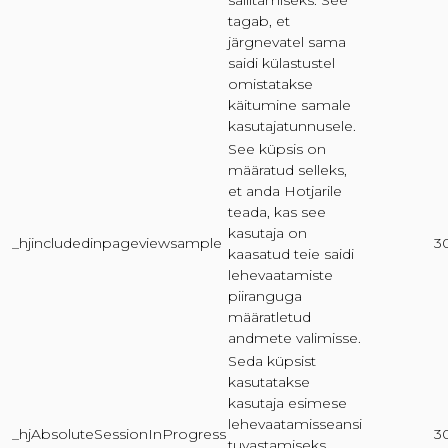
säilitamiseks. See
tagab, et
järgnevatel sama
saidi külastustel
omistatakse
käitumine samale
kasutajatunnusele.
See küpsis on
määratud selleks,
et anda Hotjarile
teada, kas see
kasutaja on
_hjincludedinpageviewsample
3
kaasatud teie saidi
lehevaatamiste
piiranguga
määratletud
andmete valimisse.
Seda küpsist
kasutatakse
kasutaja esimese
lehevaatamisseansi
_hjAbsoluteSessionInProgress
3
tuvastamiseks.